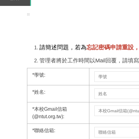
:::
請簡述問題，若為
忘記密碼申請重設
管理者將於工作時間以Mail回覆，請填
*
學號:
*
姓名:
*
本校Gmail信箱
(@ntut.org.tw):
*
聯絡信箱: