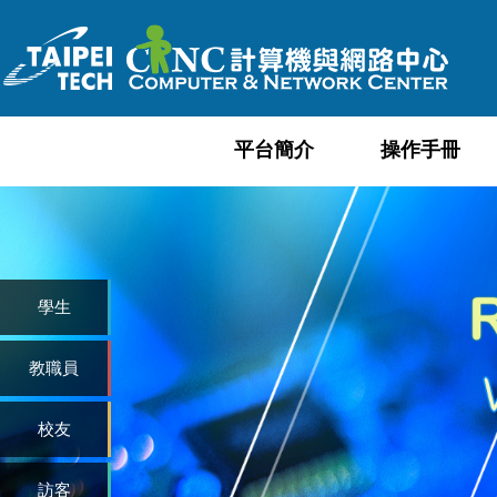
跳
到
主
要
內
平台簡介
操作手冊
容
區
學生
教職員
校友
訪客