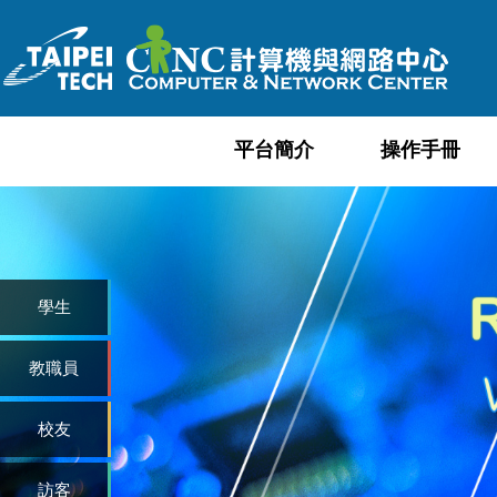
跳
到
主
要
內
平台簡介
操作手冊
容
區
學生
教職員
校友
訪客