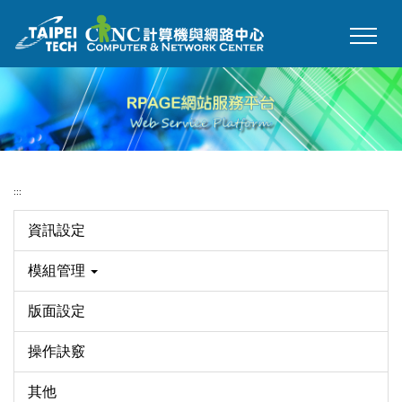
跳
到
主
要
內
容
區
:::
資訊設定
模組管理
版面設定
操作訣竅
其他