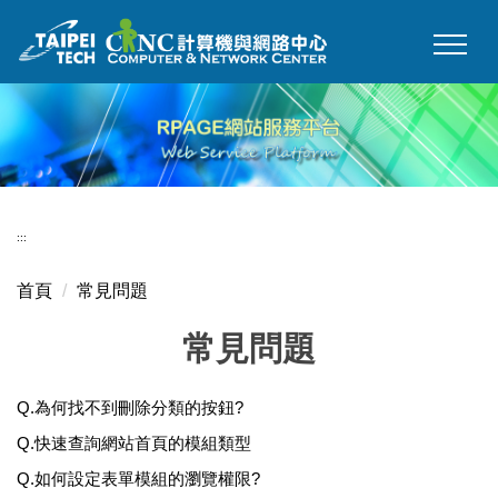
跳
到
主
要
內
容
區
:::
首頁
常見問題
常見問題
Q.為何找不到刪除分類的按鈕?
Q.快速查詢網站首頁的模組類型
Q.如何設定表單模組的瀏覽權限?