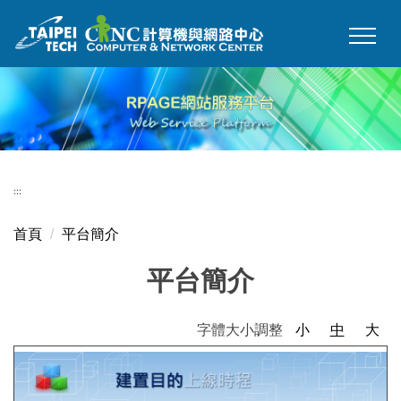
跳
到
主
要
內
容
區
:::
首頁
平台簡介
平台簡介
字體大小調整
小
中
大