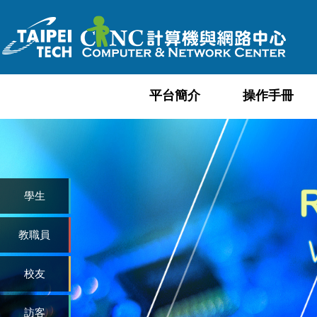
跳
到
主
要
內
平台簡介
操作手冊
容
區
學生
教職員
校友
訪客